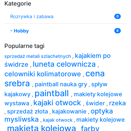
Kategorie
Rozrywka i zabawa
0
-
Hobby
6
Popularne tagi
kajakiem po
sprzedaż metali szlachetnych
,
luneta celownicza
świdrze
,
,
cena
celowniki kolimatorowe
,
srebra
paintball nauka gry
spływ
,
,
paintball
kajakowy
makiety kolejowe
,
,
kajaki otwock
rzeka
wystawa
świder
,
,
,
optyka
sprzedaż złota
kajakowanie
,
,
,
mysliwska
makiety kolejowe
,
kajak otwock
,
makieta kolejowa
farby
,
,