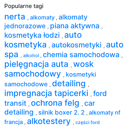
Popularne tagi
nerta
alkomaty
alkomaty
,
,
piana aktywna
jednorazowe
,
,
auto
kosmetyka łodzi
,
kosmetyka
auto
autokosmetyki
,
,
spa
chemia samochodowa
,
alkohol
,
,
pielęgnacja auta
wosk
,
samochodowy
kosmetyki
,
detailing
samochodowe
,
,
impregnacja tapicerki
ford
,
ochrona felg
transit
car
,
,
detailing
silnik boxer 2. 2
alkomaty nf
,
,
alkotestery
francja
,
,
części ford