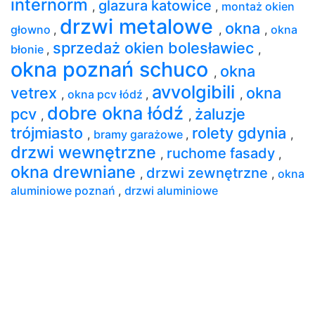
internorm
glazura katowice
,
,
montaż okien
drzwi metalowe
okna
głowno
,
,
,
okna
sprzedaż okien bolesławiec
błonie
,
,
okna poznań schuco
okna
,
avvolgibili
vetrex
okna
,
okna pcv łódź
,
,
dobre okna łódź
pcv
żaluzje
,
,
trójmiasto
rolety gdynia
,
bramy garażowe
,
,
drzwi wewnętrzne
ruchome fasady
,
,
okna drewniane
drzwi zewnętrzne
,
,
okna
aluminiowe poznań
,
drzwi aluminiowe