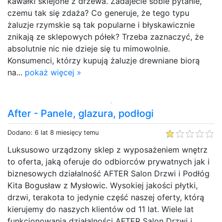
kawałki sklejone z drzewa. Zadajecie sobie pytanie,
czemu tak się zdaża? Co generuje, że tego typu
żaluzje rzymskie są tak popularne i błyskawicznie
znikają ze sklepowych półek? Trzeba zaznaczyć, że
absolutnie nic nie dzieje się tu mimowolnie.
Konsumenci, którzy kupują żaluzje drewniane biorą
na...
pokaż więcej »
After - Panele, glazura, podłogi
Dodano: 6 lat 8 miesięcy temu
Luksusowo urządzony sklep z wyposażeniem wnętrz
to oferta, jaką oferuje do odbiorców prywatnych jak i
biznesowych działalność AFTER Salon Drzwi i Podłóg
Kita Bogusław z Mysłowic. Wysokiej jakości płytki,
drzwi, terakota to jedynie część naszej oferty, którą
kierujemy do naszych klientów od 11 lat. Wiele lat
funkcjonowania działalności AFTER Salon Drzwi i