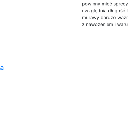
powinny mieć sprec
uwzględnia długość l
murawy bardzo ważne 
z nawożeniem i waru
ka