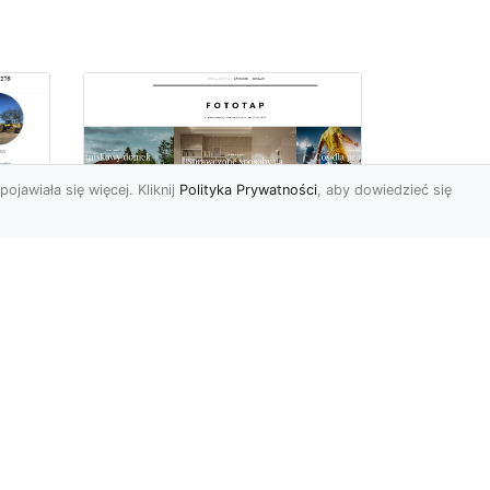
pojawiała się więcej. Kliknij
Polityka Prywatności
, aby dowiedzieć się
z
Kosmiczne piękno na
Twojej ścianie!
z
Kosmos to przestrzeń,
która fascynuje ludzi od lat.
Trudno wszak się temu
dziwić, jest nieodgadni...