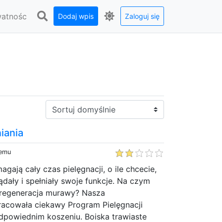
watnośc
Dodaj wpis
Zaloguj się
Sortuj:
iania
temu
gają cały czas pielęgnacji, o ile chcecie,
dały i spełniały swoje funkcje. Na czym
 regeneracja murawy? Nasza
racowała ciekawy Program Pielęgnacji
dpowiednim koszeniu. Boiska trawiaste