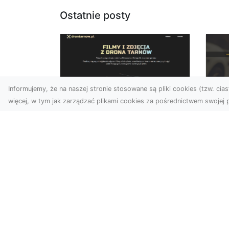
Ostatnie posty
Informujemy, że na naszej stronie stosowane są pliki cookies (tzw. ciast
więcej, w tym jak zarządzać plikami cookies za pośrednictwem swojej p
Usługi dronem Dębica
FH
– nowoczesne
Pr
rozwiązania wizualne
La
W erze dynamicznego
Ra
rozwoju technologii, usługi
FH
dronem w Dębicy zyskują
Tra
coraz większą
Dr
popularność....
kie