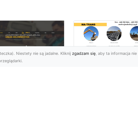
eczka). Niestety nie są jadalne. Kliknij
zgadzam się
, aby ta informacja nie 
rzeglądarki.
Transport
Niskopodwoziowy 
U XMar –
MA-TRANS –
ofesjonalne Usługi
Bezpieczny Przewó
wetą i Holowania w
Ciężkiego Sprzętu
domiu
Czym Jest Transport
U XMar – Bezpieczny
Niskopodwoziowy?
nsport i Pomoc
Transport
ogowa 24/7 Każdy
niskopodwoziowy to
rowca może znaleźć się