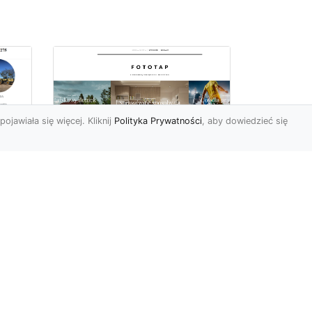
pojawiała się więcej. Kliknij
Polityka Prywatności
, aby dowiedzieć się
z
Kosmiczne piękno na
Twojej ścianie!
z
Kosmos to przestrzeń,
która fascynuje ludzi od lat.
Trudno wszak się temu
dziwić, jest nieodgadni...