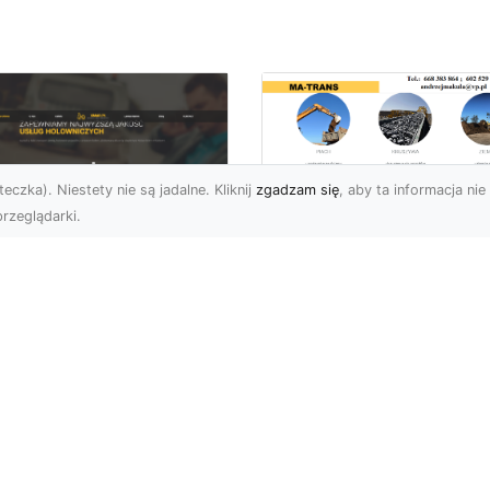
eczka). Niestety nie są jadalne. Kliknij
zgadzam się
, aby ta informacja nie 
rzeglądarki.
Transport
Niskopodwoziowy 
U XMar –
MA-TRANS –
ofesjonalne Usługi
Bezpieczny Przewó
wetą i Holowania w
Ciężkiego Sprzętu
domiu
Czym Jest Transport
U XMar – Bezpieczny
Niskopodwoziowy?
nsport i Pomoc
Transport
ogowa 24/7 Każdy
niskopodwoziowy to
rowca może znaleźć się