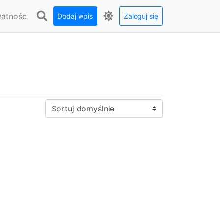
watnośc
Dodaj wpis
Zaloguj się
Sortuj: