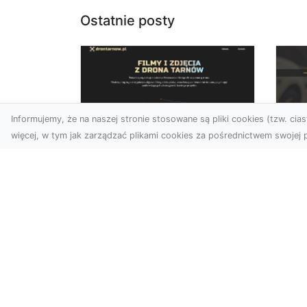
Ostatnie posty
Informujemy, że na naszej stronie stosowane są pliki cookies (tzw. ciast
więcej, w tym jak zarządzać plikami cookies za pośrednictwem swojej p
Usługi dronem Dębica
FH
– nowoczesne
Pr
rozwiązania wizualne
La
W erze dynamicznego
Ra
rozwoju technologii, usługi
FH
dronem w Dębicy zyskują
Tra
coraz większą
Dr
popularność....
kie