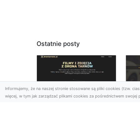
Ostatnie posty
Informujemy, że na naszej stronie stosowane są pliki cookies (tzw. ciast
więcej, w tym jak zarządzać plikami cookies za pośrednictwem swojej p
Usługi dronem Dębica
FH
– nowoczesne
Pr
rozwiązania wizualne
La
W erze dynamicznego
Ra