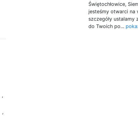
Świętochłowice, Siem
jesteśmy otwarci na 
szczegóły ustalamy 
do Twoich po...
poka
w
,
e
,