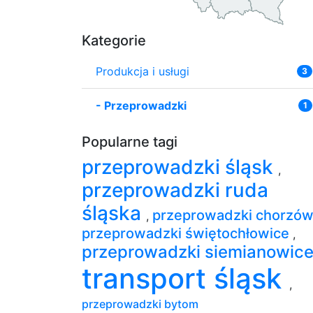
Kategorie
Produkcja i usługi
3
-
Przeprowadzki
1
Popularne tagi
przeprowadzki śląsk
,
przeprowadzki ruda
śląska
przeprowadzki chorzó
,
przeprowadzki świętochłowice
,
przeprowadzki siemianowic
transport śląsk
,
przeprowadzki bytom