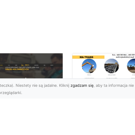
eczka). Niestety nie są jadalne. Kliknij
zgadzam się
, aby ta informacja nie 
rzeglądarki.
Transport
Niskopodwoziowy 
U XMar –
MA-TRANS –
ofesjonalne Usługi
Bezpieczny Przewó
wetą i Holowania w
Ciężkiego Sprzętu
domiu