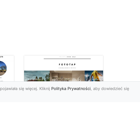
pojawiała się więcej. Kliknij
Polityka Prywatności
, aby dowiedzieć się
z
Kosmiczne piękno na
Twojej ścianie!
z
Kosmos to przestrzeń,