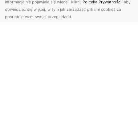
informacja nie pojawiała się więcej. Kliknij
Polityka Prywatności
, aby
dowiedzieć się więcej, w tym jak zarządzać plikami cookies za
pośrednictwem swojej przeglądarki.
Usługi dronem Dębica – nowoczesne
rozwiązania wizualne
W erze dynamicznego rozwoju technologii,
usługi dronem w Dębicy zyskują coraz większą
popularność....