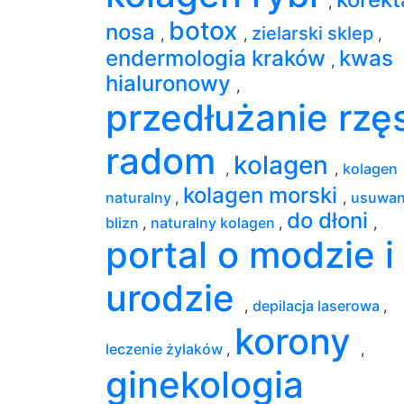
,
botox
nosa
zielarski sklep
,
,
,
endermologia kraków
kwas
,
hialuronowy
,
przedłużanie rzę
radom
kolagen
,
,
kolagen
kolagen morski
naturalny
,
,
usuwan
do dłoni
blizn
,
naturalny kolagen
,
,
portal o modzie i
urodzie
,
depilacja laserowa
,
korony
leczenie żylaków
,
,
ginekologia