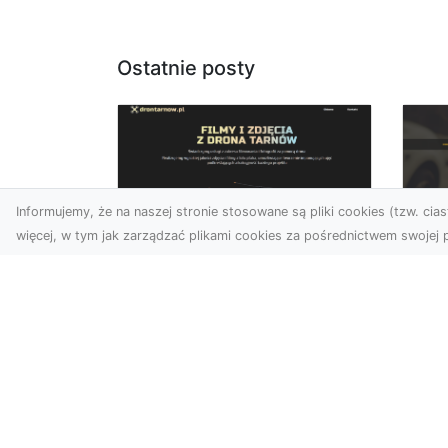
Ostatnie posty
Informujemy, że na naszej stronie stosowane są pliki cookies (tzw. ciast
więcej, w tym jak zarządzać plikami cookies za pośrednictwem swojej p
Usługi dronem Dębica
FH
– nowoczesne
Pr
rozwiązania wizualne
La
W erze dynamicznego
Ra
rozwoju technologii, usługi
FH
dronem w Dębicy zyskują
Tra
coraz większą