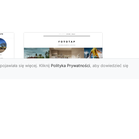
pojawiała się więcej. Kliknij
Polityka Prywatności
, aby dowiedzieć się
z
Kosmiczne piękno na
Twojej ścianie!
z
Kosmos to przestrzeń,
która fascynuje ludzi od lat.
Trudno wszak się temu
dziwić, jest nieodgadni...