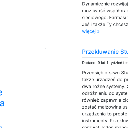
Dynamicznie rozwija
możliwość współprac
sieciowego. Farmasi 
Jeśli także Ty chces
więcej »
Przekłuwanie St
Dodano: 9 lat 1 tydzień t
Przedsiębiorstwo St
także urządzeń do p
dwa różne systemy: 
e
odróżnieniu od system
również zapewnia cic
na
zostać małżowina us
urządzenia to proste
instrumenty. Przekłu
a
sprawa! Jeden manew