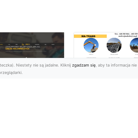
eczka). Niestety nie są jadalne. Kliknij
zgadzam się
, aby ta informacja nie 
rzeglądarki.
Transport
Niskopodwoziowy 
U XMar –
MA-TRANS –
ofesjonalne Usługi
Bezpieczny Przewó
wetą i Holowania w
Ciężkiego Sprzętu
domiu
Czym Jest Transport
U XMar – Bezpieczny
Niskopodwoziowy?
nsport i Pomoc
Transport