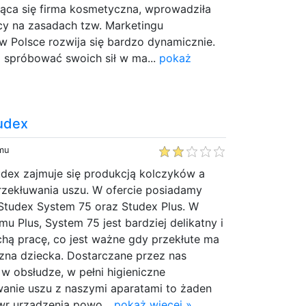
jąca się firma kosmetyczna, wprowadziła
y na zasadach tzw. Marketingu
w Polsce rozwija się bardzo dynamicznie.
z spróbować swoich sił w ma...
pokaż
udex
emu
udex zajmuje się produkcją kolczyków a
rzekłuwania uszu. W ofercie posiadamy
Studex System 75 oraz Studex Plus. W
u Plus, System 75 jest bardziej delikatny i
hą pracę, co jest ważne gdy przekłute ma
zna dziecka. Dostarczane przez nas
 w obsłudze, w pełni higieniczne
wanie uszu z naszymi aparatami to żaden
r urządzenia powo...
pokaż więcej »