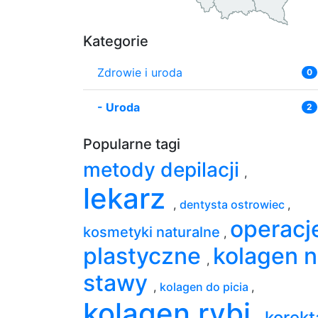
Kategorie
Zdrowie i uroda
0
-
Uroda
2
Popularne tagi
metody depilacji
,
lekarz
,
dentysta ostrowiec
,
operacj
kosmetyki naturalne
,
plastyczne
kolagen 
,
stawy
,
kolagen do picia
,
kolagen rybi
korekt