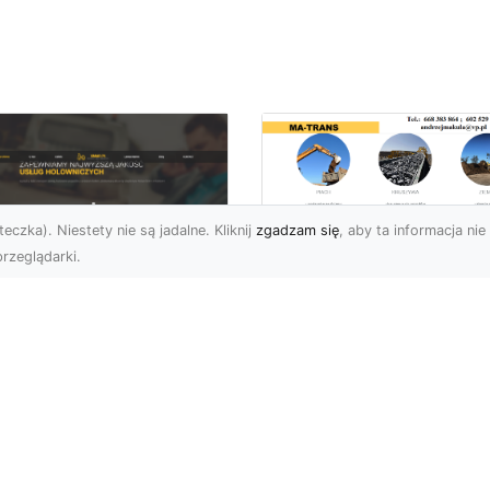
eczka). Niestety nie są jadalne. Kliknij
zgadzam się
, aby ta informacja nie 
rzeglądarki.
Transport
Niskopodwoziowy 
U XMar –
MA-TRANS –
ofesjonalne Usługi
Bezpieczny Przewó
wetą i Holowania w
Ciężkiego Sprzętu
domiu
Czym Jest Transport
U XMar – Bezpieczny
Niskopodwoziowy?
nsport i Pomoc
Transport