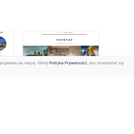
pojawiała się więcej. Kliknij
Polityka Prywatności
, aby dowiedzieć się
z
Kosmiczne piękno na
Twojej ścianie!
z
Kosmos to przestrzeń,
która fascynuje ludzi od lat.
Trudno wszak się temu
dziwić, jest nieodgadni...