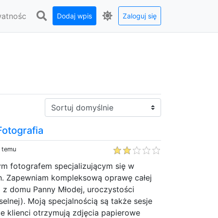
watnośc
Dodaj wpis
Zaloguj się
Sortuj:
otografia
y temu
ym fotografem specjalizującym się w
h. Zapewniam kompleksową oprawę całej
a z domu Panny Młodej, uroczystości
elnej). Moją specjalnością są także sesje
e klienci otrzymują zdjęcia papierowe