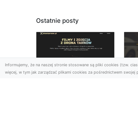
Ostatnie posty
Informujemy, że na naszej stronie stosowane są pliki cookies (tzw. ciast
więcej, w tym jak zarządzać plikami cookies za pośrednictwem swojej p
Usługi dronem Dębica
FH
– nowoczesne
Pr
rozwiązania wizualne
La
W erze dynamicznego
Ra
rozwoju technologii, usługi
FH
dronem w Dębicy zyskują
Tra
coraz większą