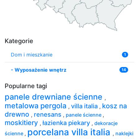
Kategorie
Dom i mieszkanie
1
-
Wyposażenie wnętrz
14
Popularne tagi
panele drewniane ścienne
,
metalowa pergola
kosz na
villa italia
,
,
drewno
renesans
,
,
panele ścienne
,
moskitiery
łazienka piekary
,
,
dekoracje
porcelana villa italia
ścienne
,
,
naklejki