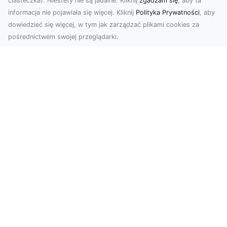
ciasteczka). Niestety nie są jadalne. Kliknij
zgadzam się
, aby ta
informacja nie pojawiała się więcej. Kliknij
Polityka Prywatności
, aby
dowiedzieć się więcej, w tym jak zarządzać plikami cookies za
pośrednictwem swojej przeglądarki.
Usługi dronem Dębica – nowoczesne
rozwiązania wizualne
W erze dynamicznego rozwoju technologii,
usługi dronem w Dębicy zyskują coraz większą
popularność....