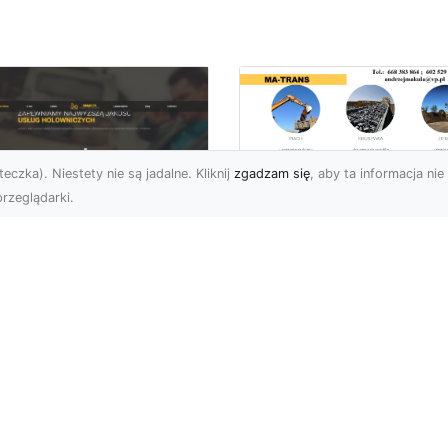
eczka). Niestety nie są jadalne. Kliknij
zgadzam się
, aby ta informacja nie 
rzeglądarki.
Transport
Niskopodwoziowy 
U XMar –
MA-TRANS –
ofesjonalne Usługi
Bezpieczny Przewó
wetą i Holowania w
Ciężkiego Sprzętu
domiu
Czym Jest Transport
U XMar – Bezpieczny
Niskopodwoziowy?
nsport i Pomoc
Transport
ogowa 24/7 Każdy
niskopodwoziowy to
rowca może znaleźć się