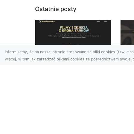
Ostatnie posty
Informujemy, że na naszej stronie stosowane są pliki cookies (tzw. ciast
więcej, w tym jak zarządzać plikami cookies za pośrednictwem swojej p
Usługi dronem Dębica
FH
– nowoczesne
Pr
rozwiązania wizualne
La
W erze dynamicznego
Ra
rozwoju technologii, usługi
FH
dronem w Dębicy zyskują
Tra
coraz większą
Dr
popularność....
kie