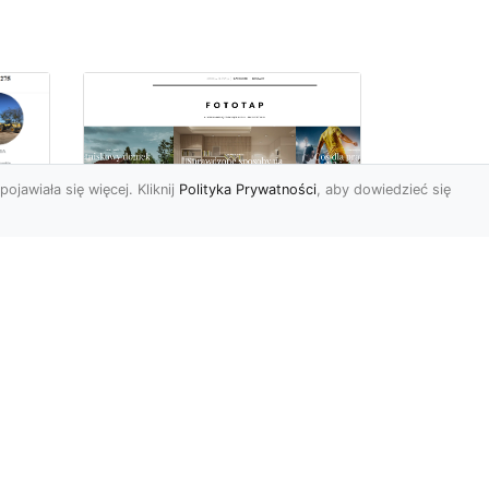
pojawiała się więcej. Kliknij
Polityka Prywatności
, aby dowiedzieć się
z
Kosmiczne piękno na
Twojej ścianie!
z
Kosmos to przestrzeń,
która fascynuje ludzi od lat.
Trudno wszak się temu
dziwić, jest nieodgadni...