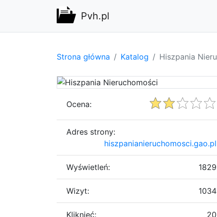
Pvh.pl
Strona główna
Katalog
Hiszpania Nier
Ocena:
Adres strony:
hiszpanianieruchomosci.gao.pl
Wyświetleń:
1829
Wizyt:
1034
Kliknięć:
20