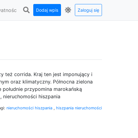
watnośc
Dodaj wpis
Zaloguj się
 też corrida. Kraj ten jest imponujący i
ym oraz klimatyczny. Północna zielona
ce południe przypomina marokańską
i, nieruchomości hiszpania
agi:
nieruchomości hiszpania
,
hiszpania nieruchomości