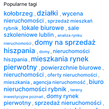
Popularne tagi
działki
kołobrzeg
wycena
,
,
nieruchomości
sprzedaż mieszkań
,
lokale biurowe
sale
rybnik
,
,
szkoleniowe lublin
,
analiza rynku
domy na sprzedaż
nieruchomości
,
hiszpania
nieruchomości
,
domy
,
mieszkania rynek
hiszpania
,
pierwotny
powierzchnie biurowe
,
,
nieruchomości
oferty nieruchomości
,
,
biuro
mieszkania
agencja nieruchomość
,
,
nieruchomości rybnik
,
tereny
domy rynek
inwestycyjne poznań
,
pierwotny
sprzedaż nieruchomości
,
,