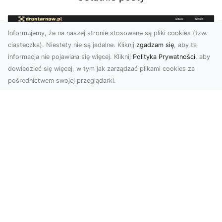
Informujemy, że na naszej stronie stosowane są pliki cookies (tzw.
ciasteczka). Niestety nie są jadalne. Kliknij
zgadzam się
, aby ta
informacja nie pojawiała się więcej. Kliknij
Polityka Prywatności
, aby
dowiedzieć się więcej, w tym jak zarządzać plikami cookies za
pośrednictwem swojej przeglądarki.
Usługi dronem Dębica – nowoczesne
rozwiązania wizualne
W erze dynamicznego rozwoju technologii,
usługi dronem w Dębicy zyskują coraz większą
popularność....