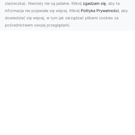
ciasteczka). Niestety nie są jadalne. Kliknij
zgadzam się
, aby ta
informacja nie pojawiała się więcej. Kliknij
Polityka Prywatności
, aby
dowiedzieć się więcej, w tym jak zarządzać plikami cookies za
pośrednictwem swojej przeglądarki.
Usługi dronem Dębica – nowoczesne
rozwiązania wizualne
W erze dynamicznego rozwoju technologii,
usługi dronem w Dębicy zyskują coraz większą
popularność....