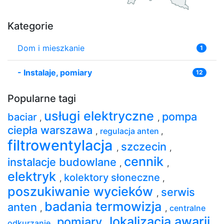
Kategorie
Dom i mieszkanie
1
-
Instalaje, pomiary
12
Popularne tagi
usługi elektryczne
pompa
baciar
,
,
ciepła warszawa
,
regulacja anten
,
filtrowentylacja
szczecin
,
,
cennik
instalacje budowlane
,
,
elektryk
kolektory słoneczne
,
,
poszukiwanie wycieków
serwis
,
badania termowizja
anten
,
,
centralne
lokalizacja awarii
pomiary
odkurzanie
,
,
,