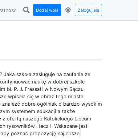
watnośc
Dodaj wpis
Zaloguj się
e? Jaka szkoła zasługuje na zaufanie ze
 kontynuować naukę w dobrej szkole
im bł. P. J. Frassati w Nowym Sączu.
wsze wpisała się w obraz tego miasta
e znaleźć dobre ogólniak o bardzo wysokim
szym systemem edukacji a także
z ofertą naszego Katolickiego Liceum
h rysowników i lecz i. Wskazane jest
 aby poznać propozycję najlepszej