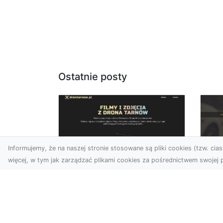
Ostatnie posty
Informujemy, że na naszej stronie stosowane są pliki cookies (tzw. ciast
więcej, w tym jak zarządzać plikami cookies za pośrednictwem swojej p
Usługi dronem Dębica
FH
– nowoczesne
Pr
rozwiązania wizualne
La
W erze dynamicznego