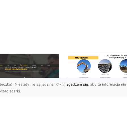
eczka). Niestety nie są jadalne. Kliknij
zgadzam się
, aby ta informacja nie 
rzeglądarki.
Transport
Niskopodwoziowy 
U XMar –
MA-TRANS –
ofesjonalne Usługi
Bezpieczny Przewó
wetą i Holowania w
Ciężkiego Sprzętu