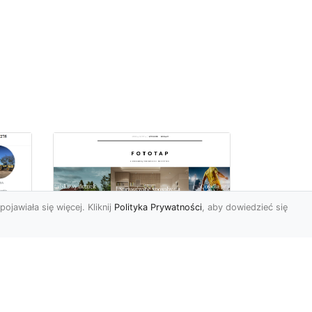
pojawiała się więcej. Kliknij
Polityka Prywatności
, aby dowiedzieć się
z
Kosmiczne piękno na
Twojej ścianie!
z
Kosmos to przestrzeń,