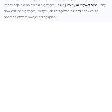
informacja nie pojawiała się więcej. Kliknij
Polityka Prywatności
, aby
dowiedzieć się więcej, w tym jak zarządzać plikami cookies za
pośrednictwem swojej przeglądarki.
Usługi dronem Dębica – nowoczesne
rozwiązania wizualne
W erze dynamicznego rozwoju technologii,
usługi dronem w Dębicy zyskują coraz większą
popularność....