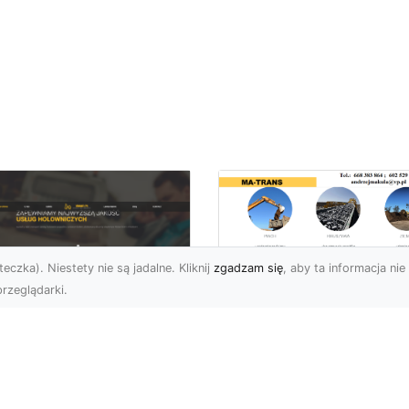
eczka). Niestety nie są jadalne. Kliknij
zgadzam się
, aby ta informacja nie 
rzeglądarki.
Transport
Niskopodwoziowy 
U XMar –
MA-TRANS –
ofesjonalne Usługi
Bezpieczny Przewó
wetą i Holowania w
Ciężkiego Sprzętu