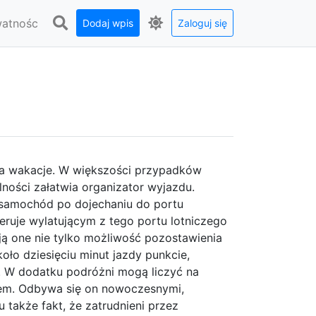
watnośc
Dodaj wpis
Zaloguj się
 na wakacje. W większości przypadków
lności załatwia organizator wyjazdu.
 samochód po dojechaniu do portu
eruje wylatującym z tego portu lotniczego
ą one nie tylko możliwość pozostawienia
ło dziesięciu minut jazdy punkcie,
. W dodatku podróżni mogą liczyć na
otem. Odbywa się on nowoczesnymi,
także fakt, że zatrudnieni przez