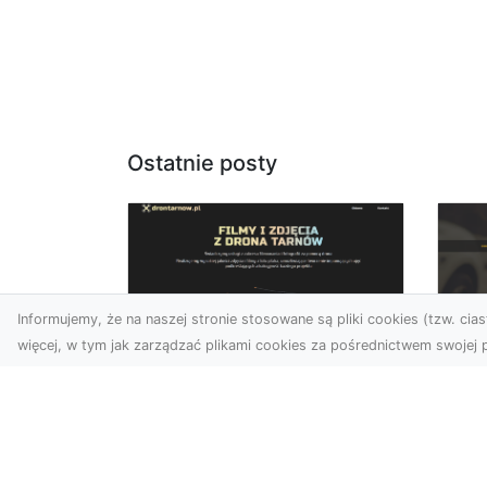
Ostatnie posty
Informujemy, że na naszej stronie stosowane są pliki cookies (tzw. ciast
więcej, w tym jak zarządzać plikami cookies za pośrednictwem swojej p
Usługi dronem Dębica
FH
– nowoczesne
Pr
rozwiązania wizualne
La
W erze dynamicznego