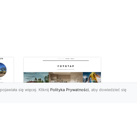
pojawiała się więcej. Kliknij
Polityka Prywatności
, aby dowiedzieć się
z
Kosmiczne piękno na
Twojej ścianie!
z
Kosmos to przestrzeń,