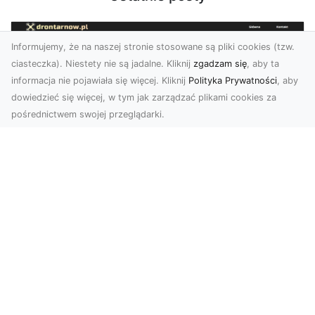
Informujemy, że na naszej stronie stosowane są pliki cookies (tzw.
ciasteczka). Niestety nie są jadalne. Kliknij
zgadzam się
, aby ta
informacja nie pojawiała się więcej. Kliknij
Polityka Prywatności
, aby
dowiedzieć się więcej, w tym jak zarządzać plikami cookies za
pośrednictwem swojej przeglądarki.
Usługi dronem Dębica – nowoczesne
rozwiązania wizualne
W erze dynamicznego rozwoju technologii,
usługi dronem w Dębicy zyskują coraz większą
popularność....