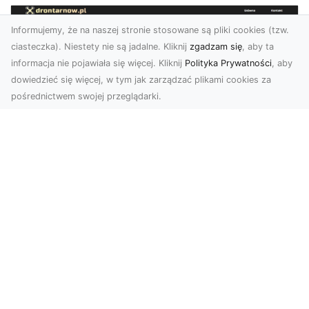
Informujemy, że na naszej stronie stosowane są pliki cookies (tzw.
ciasteczka). Niestety nie są jadalne. Kliknij
zgadzam się
, aby ta
informacja nie pojawiała się więcej. Kliknij
Polityka Prywatności
, aby
dowiedzieć się więcej, w tym jak zarządzać plikami cookies za
pośrednictwem swojej przeglądarki.
Usługi dronem Dębica – nowoczesne
rozwiązania wizualne
W erze dynamicznego rozwoju technologii,
usługi dronem w Dębicy zyskują coraz większą
popularność....