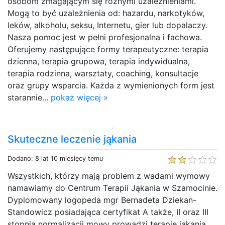
osobom zmagającym się różnymi uzależnieniami.
Mogą to być uzależnienia od: hazardu, narkotyków,
leków, alkoholu, seksu, Internetu, gier lub dopalaczy.
Nasza pomoc jest w pełni profesjonalna i fachowa.
Oferujemy następujące formy terapeutyczne: terapia
dzienna, terapia grupowa, terapia indywidualna,
terapia rodzinna, warsztaty, coaching, konsultacje
oraz grupy wsparcia. Każda z wymienionych form jest
starannie...
pokaż więcej »
Skuteczne leczenie jąkania
Dodano: 8 lat 10 miesięcy temu
Wszystkich, którzy mają problem z wadami wymowy
namawiamy do Centrum Terapii Jąkania w Szamocinie.
Dyplomowany logopeda mgr Bernadeta Dziekan-
Standowicz posiadająca certyfikat A także, II oraz III
stopnia normalizacji mowy prowadzi terapię jąkania,