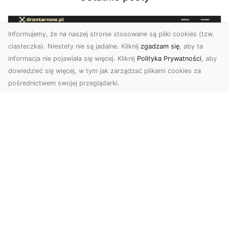
Informujemy, że na naszej stronie stosowane są pliki cookies (tzw.
ciasteczka). Niestety nie są jadalne. Kliknij
zgadzam się
, aby ta
informacja nie pojawiała się więcej. Kliknij
Polityka Prywatności
, aby
dowiedzieć się więcej, w tym jak zarządzać plikami cookies za
pośrednictwem swojej przeglądarki.
Usługi dronem Dębica – nowoczesne
rozwiązania wizualne
W erze dynamicznego rozwoju technologii,
usługi dronem w Dębicy zyskują coraz większą
popularność....