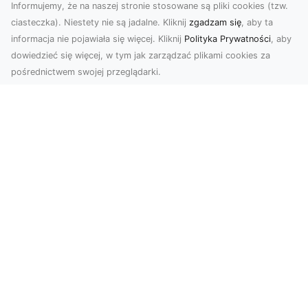
Informujemy, że na naszej stronie stosowane są pliki cookies (tzw.
ciasteczka). Niestety nie są jadalne. Kliknij
zgadzam się
, aby ta
informacja nie pojawiała się więcej. Kliknij
Polityka Prywatności
, aby
dowiedzieć się więcej, w tym jak zarządzać plikami cookies za
pośrednictwem swojej przeglądarki.
Usługi dronem Dębica – nowoczesne
rozwiązania wizualne
W erze dynamicznego rozwoju technologii,
usługi dronem w Dębicy zyskują coraz większą
popularność....