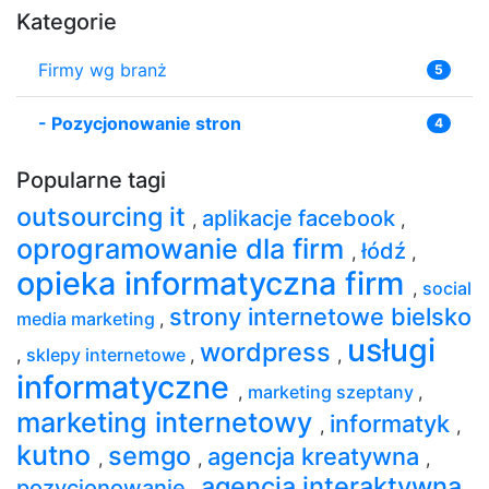
Kategorie
Firmy wg branż
5
-
Pozycjonowanie stron
4
Popularne tagi
outsourcing it
aplikacje facebook
,
,
oprogramowanie dla firm
łódź
,
,
opieka informatyczna firm
,
social
strony internetowe bielsko
media marketing
,
usługi
wordpress
,
sklepy internetowe
,
,
informatyczne
,
marketing szeptany
,
marketing internetowy
informatyk
,
,
kutno
semgo
agencja kreatywna
,
,
,
agencja interaktywna
pozycjonowanie
,