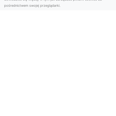
pośrednictwem swojej przeglądarki.
Usługi dronem Dębica – nowoczesne
rozwiązania wizualne
W erze dynamicznego rozwoju technologii,
usługi dronem w Dębicy zyskują coraz większą
popularność....