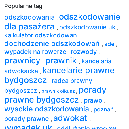
Popularne tagi
odszkodowanie
odszkodowania
,
dla pasażera
odszkodowanie uk
,
,
kalkulator odszkodowań
,
dochodzenie odszkodowań
sde
,
,
wypadek na rowerze
rozwody
,
,
prawnicy
prawnik
kancelaria
,
,
kancelarie prawne
adwokacka
,
bydgoszcz
radca prawny
,
porady
bydgoszcz
,
prawnik olkusz
,
prawne bydgoszcz
prawo
,
,
wysokie odszkodowania
poznań
,
,
adwokat
porady prawne
,
,
wypadek uk
oddłużanie wrocław
,
,