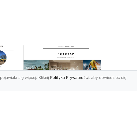
pojawiała się więcej. Kliknij
Polityka Prywatności
, aby dowiedzieć się
z
Kosmiczne piękno na
Twojej ścianie!
z
Kosmos to przestrzeń,
która fascynuje ludzi od lat.