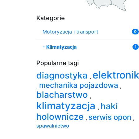
Kategorie
Motoryzacja i transport
0
-
Klimatyzacja
1
Popularne tagi
elektroni
diagnostyka
,
mechanika pojazdowa
,
,
blacharstwo
,
klimatyzacja
haki
,
holownicze
serwis opon
,
,
spawalnictwo