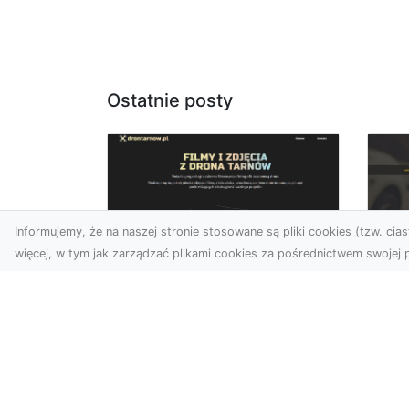
Ostatnie posty
Informujemy, że na naszej stronie stosowane są pliki cookies (tzw. ciast
więcej, w tym jak zarządzać plikami cookies za pośrednictwem swojej p
Usługi dronem Dębica
FH
– nowoczesne
Pr
rozwiązania wizualne
La
W erze dynamicznego
Ra
rozwoju technologii, usługi