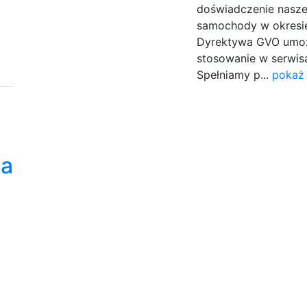
doświadczenie nasz
samochody w okresie
Dyrektywa GVO umoż
stosowanie w serwisa
Spełniamy p...
pokaż 
ka