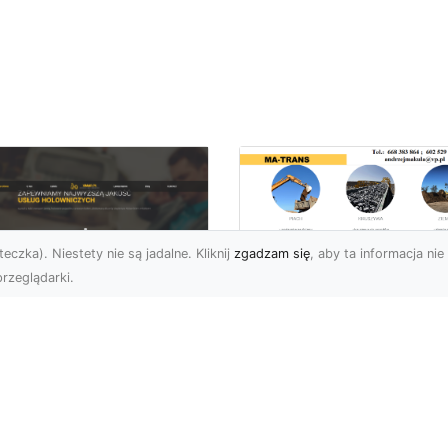
eczka). Niestety nie są jadalne. Kliknij
zgadzam się
, aby ta informacja nie 
rzeglądarki.
Transport
Niskopodwoziowy 
U XMar –
MA-TRANS –
ofesjonalne Usługi
Bezpieczny Przewó
wetą i Holowania w
Ciężkiego Sprzętu
domiu
Czym Jest Transport