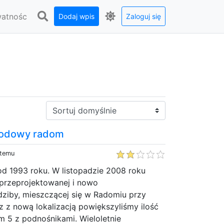
watnośc
Dodaj wpis
Zaloguj się
Sortuj:
hodowy radom
 temu
od 1993 roku. W listopadzie 2008 roku
 przeprojektowanej i nowo
ziby, mieszczącej się w Radomiu przy
z z nową lokalizacją powiększyliśmy ilość
m 5 z podnośnikami. Wieloletnie