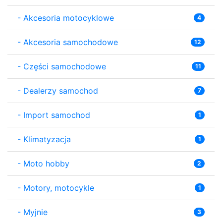
-
Akcesoria motocyklowe
4
-
Akcesoria samochodowe
12
-
Części samochodowe
11
-
Dealerzy samochod
7
-
Import samochod
1
-
Klimatyzacja
1
-
Moto hobby
2
-
Motory, motocykle
1
-
Myjnie
3