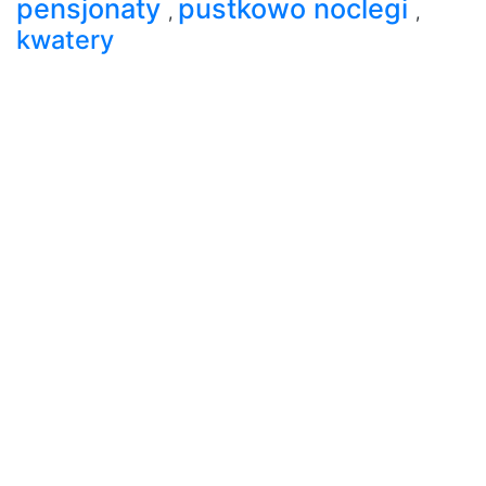
pensjonaty
pustkowo noclegi
,
,
kwatery