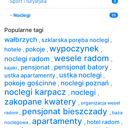
Sport i turystyka
3
-
Noclegi
25
Popularne tagi
wałbrzych
szklarska poręba noclegi
,
,
wypoczynek
pokoje
hotele
,
,
,
wesele radom
noclegi radom
,
,
pensjonat batory
pensjonat
kajaki
,
,
,
ustka noclegi
ustka apartamenty
,
,
pokoje gościnne
noclegi poznań
,
,
noclegi karpacz
noclegi
,
,
zakopane kwatery
,
organizacja wesel
pensjonat bieszczady
radom
,
,
baza
apartamenty
hotel radom
noclegowa
,
,
,