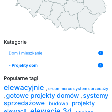
Kategorie
Dom i mieszkanie
1
-
Projekty dom
3
Popularne tagi
elewacyjnie
,
e-commerce system sprzedaży
gotowe projekty domów
systemy
,
,
sprzedażowe
projekty
budowa
,
,
elewacje 3d
elewacji
system
,
,