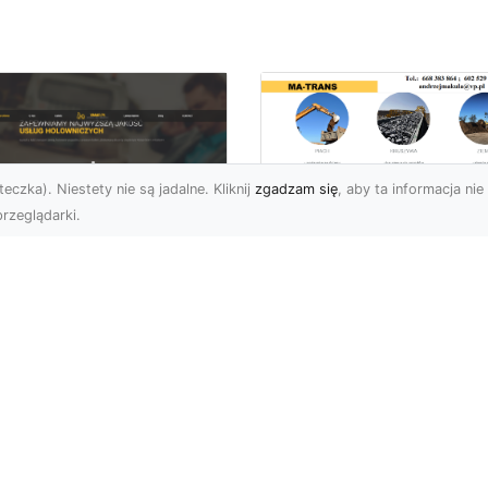
eczka). Niestety nie są jadalne. Kliknij
zgadzam się
, aby ta informacja nie 
rzeglądarki.
Transport
Niskopodwoziowy 
U XMar –
MA-TRANS –
ofesjonalne Usługi
Bezpieczny Przewó
wetą i Holowania w
Ciężkiego Sprzętu
domiu
Czym Jest Transport
U XMar – Bezpieczny
Niskopodwoziowy?
nsport i Pomoc
Transport
ogowa 24/7 Każdy
niskopodwoziowy to
rowca może znaleźć się