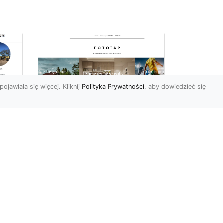
pojawiała się więcej. Kliknij
Polityka Prywatności
, aby dowiedzieć się
z
Kosmiczne piękno na
Twojej ścianie!
z
Kosmos to przestrzeń,
która fascynuje ludzi od lat.
Trudno wszak się temu
dziwić, jest nieodgadni...