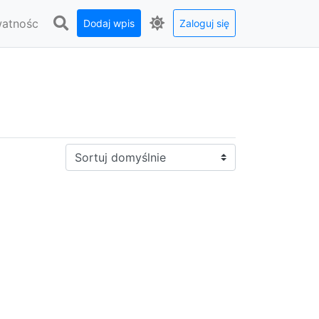
watnośc
Dodaj wpis
Zaloguj się
Sortuj: