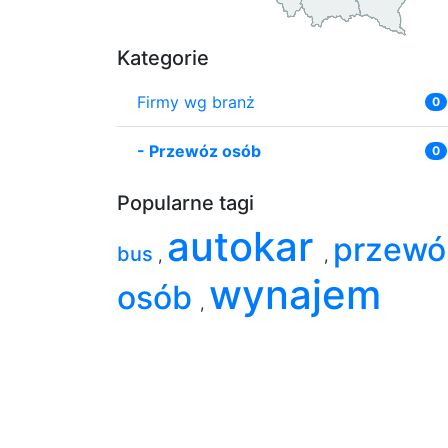
Kategorie
Firmy wg branż
0
-
Przewóz osób
0
Popularne tagi
autokar
przewó
bus
,
,
wynajem
osób
,