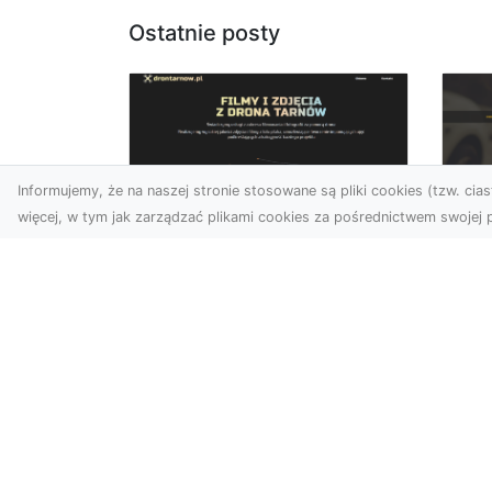
Ostatnie posty
Informujemy, że na naszej stronie stosowane są pliki cookies (tzw. ciast
więcej, w tym jak zarządzać plikami cookies za pośrednictwem swojej p
Usługi dronem Dębica
FH
– nowoczesne
Pr
rozwiązania wizualne
La
W erze dynamicznego
Ra
rozwoju technologii, usługi
FH
dronem w Dębicy zyskują
Tra
coraz większą
Dr
popularność....
kie