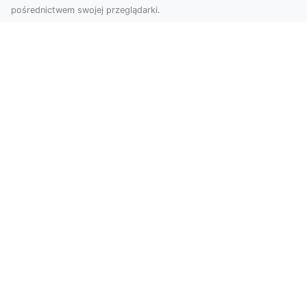
pośrednictwem swojej przeglądarki.
Usługi dronem Dębica – nowoczesne
rozwiązania wizualne
W erze dynamicznego rozwoju technologii,
usługi dronem w Dębicy zyskują coraz większą
popularność....