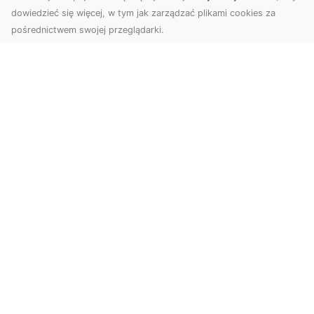
dowiedzieć się więcej, w tym jak zarządzać plikami cookies za
pośrednictwem swojej przeglądarki.
Usługi dronem Dębica – nowoczesne
rozwiązania wizualne
W erze dynamicznego rozwoju technologii,
usługi dronem w Dębicy zyskują coraz większą
popularność....