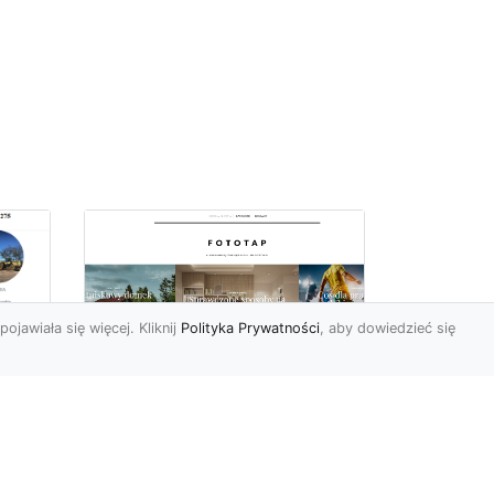
pojawiała się więcej. Kliknij
Polityka Prywatności
, aby dowiedzieć się
z
Kosmiczne piękno na
Twojej ścianie!
z
Kosmos to przestrzeń,