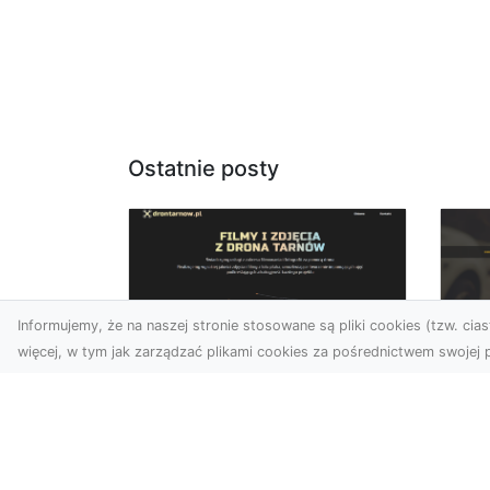
Ostatnie posty
Informujemy, że na naszej stronie stosowane są pliki cookies (tzw. ciast
więcej, w tym jak zarządzać plikami cookies za pośrednictwem swojej p
Usługi dronem Dębica
FH
– nowoczesne
Pr
rozwiązania wizualne
La
W erze dynamicznego