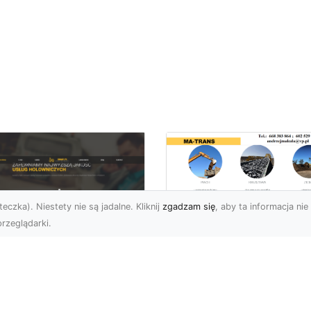
eczka). Niestety nie są jadalne. Kliknij
zgadzam się
, aby ta informacja nie 
rzeglądarki.
Transport
Niskopodwoziowy 
U XMar –
MA-TRANS –
ofesjonalne Usługi
Bezpieczny Przewó
wetą i Holowania w
Ciężkiego Sprzętu