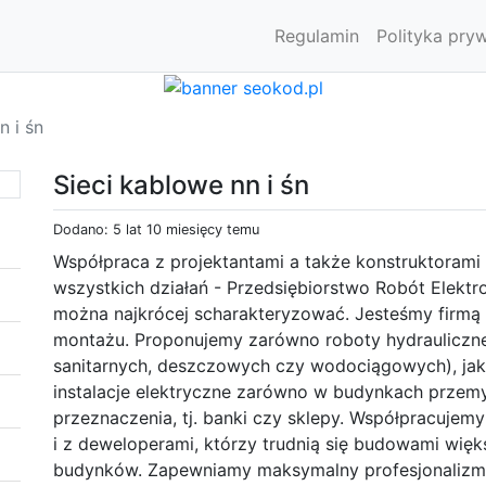
Regulamin
Polityka pry
n i śn
Sieci kablowe nn i śn
Dodano: 5 lat 10 miesięcy temu
Współpraca z projektantami a także konstruktorami 
wszystkich działań - Przedsiębiorstwo Robót Elekt
można najkrócej scharakteryzować. Jesteśmy firmą z
montażu. Proponujemy zarówno roboty hydrauliczne 
sanitarnych, deszczowych czy wodociągowych), jak 
instalacje elektryczne zarówno w budynkach przemy
przeznaczenia, tj. banki czy sklepy. Współpracujemy
i z deweloperami, którzy trudnią się budowami wi
budynków. Zapewniamy maksymalny profesjonalizm,