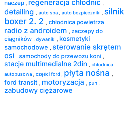
regeneracja chłodnic
naczep
,
,
silnik
detailing
,
auto spa
,
auto bezpieczniki
,
boxer 2. 2
chłodnica powietrza
,
,
radio z androidem
zaczepy do
,
kosmetyki
ciągników
,
dywaniki
,
sterowanie skrętem
samochodowe
,
osi
samochody do przewozu koni
,
,
stacje multimedialne 2din
,
chłodnica
płyta nośna
autobusowa
,
części ford
,
,
motoryzacja
ford transit
,
,
puh
,
zabudowy ciężarowe