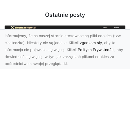
Ostatnie posty
Informujemy, że na naszej stronie stosowane są pliki cookies (tzw.
ciasteczka). Niestety nie są jadalne. Kliknij
zgadzam się
, aby ta
informacja nie pojawiała się więcej. Kliknij
Polityka Prywatności
, aby
dowiedzieć się więcej, w tym jak zarządzać plikami cookies za
pośrednictwem swojej przeglądarki.
Usługi dronem Dębica – nowoczesne
rozwiązania wizualne
W erze dynamicznego rozwoju technologii,
usługi dronem w Dębicy zyskują coraz większą