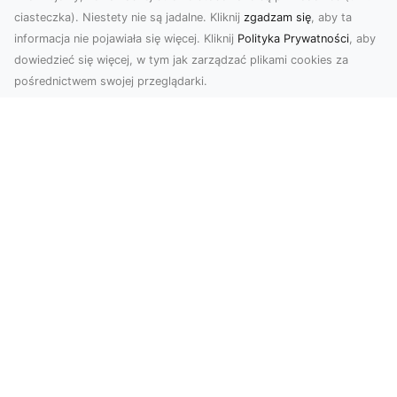
ciasteczka). Niestety nie są jadalne. Kliknij
zgadzam się
, aby ta
informacja nie pojawiała się więcej. Kliknij
Polityka Prywatności
, aby
dowiedzieć się więcej, w tym jak zarządzać plikami cookies za
pośrednictwem swojej przeglądarki.
Usługi dronem Dębica – nowoczesne
rozwiązania wizualne
W erze dynamicznego rozwoju technologii,
usługi dronem w Dębicy zyskują coraz większą
popularność....